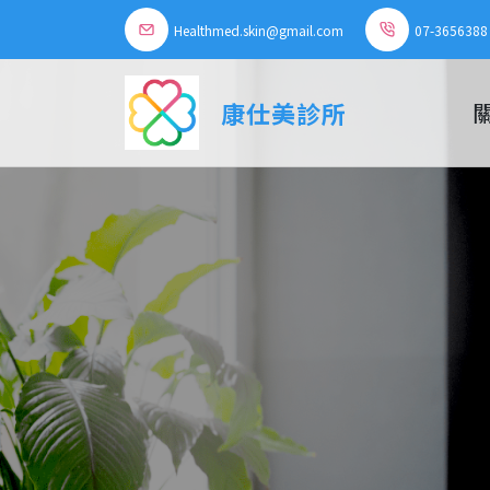
Healthmed.skin@gmail.com
07-3656388
康仕美診所