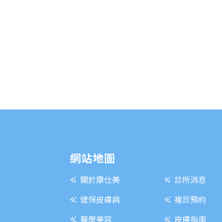
網站地圖
關於康仕美
診所消息
健保皮膚病
複診預約
，
醫學美容
皮膚指南