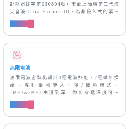
部醫器輸字第030694號）市面上簡稱第三代海
芙音波Ultra Former III，為非侵入式的緊實
拉提療程，可應用在臉部眉毛、頦下（雙下巴）
了解更多
拉提，改善雙頰、下腹及大腿的皮膚緊實，更有
助於消除腹部腰圍平均約２公分（僅限MF13探
頭）。其治療原理為高能聚焦超音波的能量
(65~70°C) 作用在肌膚的不同的深淺層次，使
其產生熱效應，進而達到緊實拉提效果。
無限電波
無限電波客製化設計4種電波熱能、7種微針探
頭、專利藥物導入，單/雙極模式、
1MHz&2MHz由淺到深，微針穿透深度可從
0.5~4.0mm溫和廣泛到聚焦強化，肝斑、酒
了解更多
糟、泛紅、敏感肌族群膚質不受限！三大認證:
美國FDA、歐盟CE、台灣TFDA