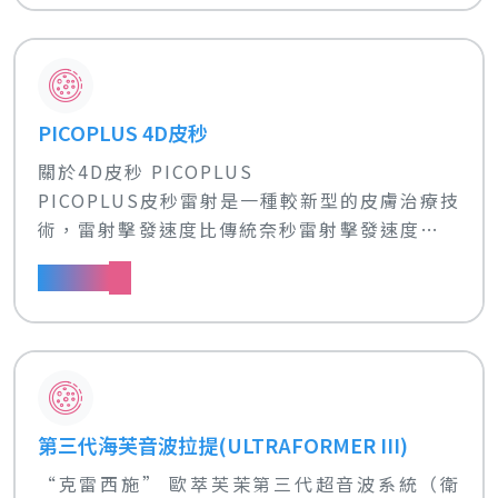
PICOPLUS 4D皮秒
關於4D皮秒 PICOPLUS
PICOPLUS皮秒雷射是一種較新型的皮膚治療技
術，雷射擊發速度比傳統奈秒雷射擊發速度快千
倍，運用「光震波原理」能夠將色素粒子震碎成
了解更多
更細小的粉塵狀，讓身體更容易代謝；同時更短
的脈衝時間，能夠降低雷射在肌膚停留的時間，
減低傳統雷射容易造成過多熱傷害及組織破壞的
機率，是更新、更安全的肌膚治療利器。
第三代海芙音波拉提(ULTRAFORMER III)
“克雷西施” 歐萃芙茉第三代超音波系統（衛