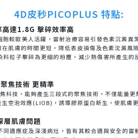
4D皮秒PICOPLUS 特點:
功率高達1.8G 擊碎效率高
胞較歐美人活躍，雷射治療容易引發色素沉澱異常(俗稱
留在肌膚的時間更短，降低表皮損傷及色素沈澱風險
染料粒子擊碎為更細的粉塵，減少熱傷害所產生的
。
式聚焦技術 更精準
，專利變焦科技，能夠產生三段式的聚焦技術，不僅能量
生空泡效應(LIOB)，誘導膠原蛋白新生，使肌膚
-深層肌膚問題
不同適應症及深淺病灶，皆有其較合適與安全的雷