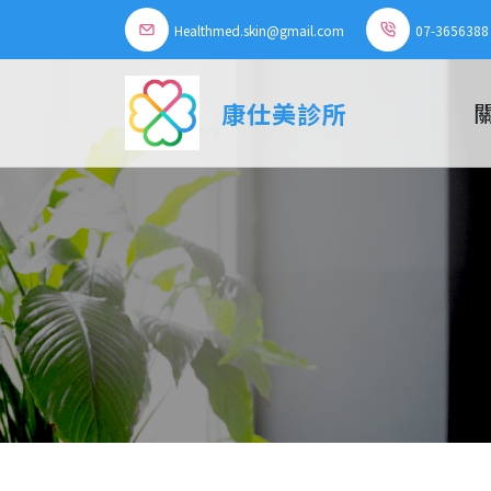
Healthmed.skin@gmail.com
07-3656388
康仕美診所