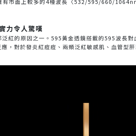
 擁有市面上較多的4種波長〈532/595/660/10
紅實力令人驚嘆
泛紅的原因之一。595黃金透鏡搭載的595波長
反應，對於發炎紅痘痘、兩頰泛紅敏感肌、血管型肝