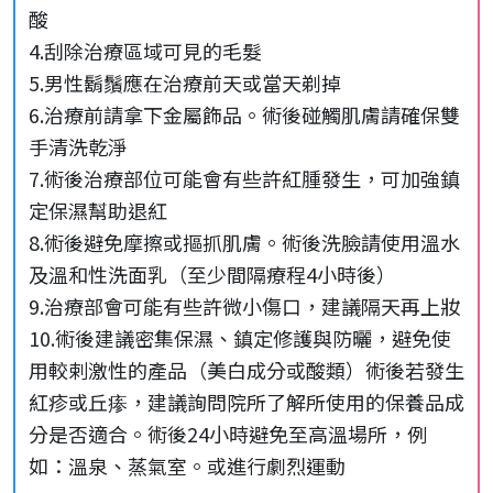
酸
4.刮除治療區域可見的毛髮
5.男性鬍鬚應在治療前天或當天剃掉
6.治療前請拿下金屬飾品。術後碰觸肌膚請確保雙
手清洗乾淨
7.術後治療部位可能會有些許紅腫發生，可加強鎮
定保濕幫助退紅
8.術後避免摩擦或摳抓肌膚。術後洗臉請使用溫水
及溫和性洗面乳（至少間隔療程4小時後）
9.治療部會可能有些許微小傷口，建議隔天再上妝
10.術後建議密集保濕、鎮定修護與防曬，避免使
用較剌激性的產品（美白成分或酸類）術後若發生
紅疹或丘瘆，建議詢問院所了解所使用的保養品成
分是否適合。術後24小時避免至高溫場所，例
如：溫泉、蒸氣室。或進行劇烈運動