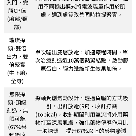
入門，完
用不同輸出模式將電波能量作用於肌
勝CP值
膚，達到膚質改善同時拉提緊實。
(臉部/頸
部)
璀璨探
頭-雙倍
單次輸出雙層放電，加速療程時間，單
出力，雙
次治療創造近10萬個熱凝結點，啟動膠
倍緊實
原蛋白、彈力纖維新生效果加倍。
(中下臉/
全身)
無限探
探頭獨創氣動設計，透過負壓的方式吸
頭-頂級
引，出針放電(RF)、收針打藥
創造，無
(topical)，收針期間利用氣流將外用藥
限可能
物打至深層肌膚，強化藥物傳導作用比
(67%藥
一般探頭 提升67%以上的藥物渗透
物吸收