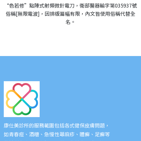
“色若修”點陣式射頻微針電刀，衛部醫器輸字第035937號
俗稱[無限電波]，因排版篇幅有限，內文皆使用俗稱代替全
名。
康仕美診所的服務範圍包括各式健保皮膚問題，
如青春痘、酒糟、急慢性蕁麻疹、體癬、足癬等