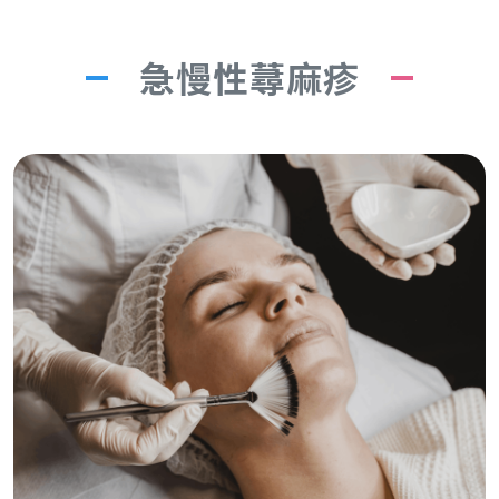
急慢性蕁麻疹