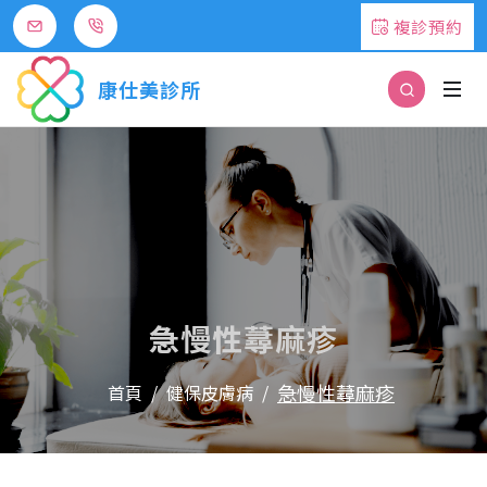
複診預約
康仕美診所
急慢性蕁麻疹
急慢性蕁麻疹
首頁
健保皮膚病